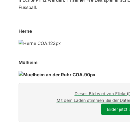
möchte Prinz werden. In seiner Freizeit spiel er sc
Fussball.
Herne
Mülheim
Dieses Bild wird von Flickr (
Mit dem Laden stimmen Sie der Daten
Bilder jetzt