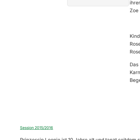
ihre
Zoe 
Kind
Rose
Rose
Das 
Karn
Beg
Session 2015/2016
Prinzessin Leonie ist 10 Jahre alt und tanzt seitdem s