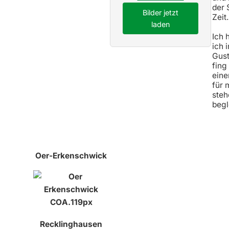
der 
Bilder jetzt
Zeit
laden
Ich 
ich 
Gust
fing
eine
für 
steh
begl
Oer-Erkenschwick
Recklinghausen