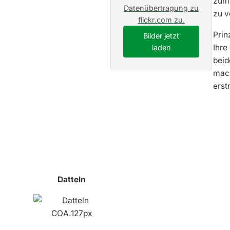
zum 
Datenübertragung zu
zu v
flickr.com zu.
Prin
Bilder jetzt
Ihre
laden
beid
mach
erst
Datteln