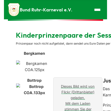
Zum Inhalt springen
Bund Ruhr-Karneval e.V.
Kinderprinzenpaare der Ses
Prinzenpaar noch nicht aufgelistet, dann sendet uns Eure Daten per
Bergkamen
Jus
Bottrop
Dieses Bild wird von
Das 
Flickr (Drittanbieter)
Karn
geladen.
Mit dem Laden
Prin
stimmen Sie der