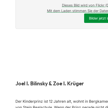
Dieses Bild wird von Flickr (
Mit dem Laden stimmen Sie der Daten
Bilder jetzt
Joel I. Bilinsky & Zoe I. Krüger
Der Kinderprinz ist 12 Jahren alt, wohnt in Bergkamen
von Stein Realschule. Wenn der Prinz gerade nicht di