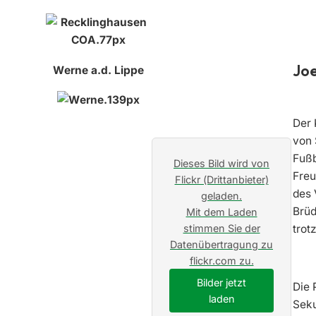
Joe
Werne a.d. Lippe
Der 
von 
Fußb
Dieses Bild wird von
Freu
Flickr (Drittanbieter)
des 
geladen.
Brüd
Mit dem Laden
stimmen Sie der
trot
Datenübertragung zu
flickr.com zu.
Bilder jetzt
Die 
laden
Seku