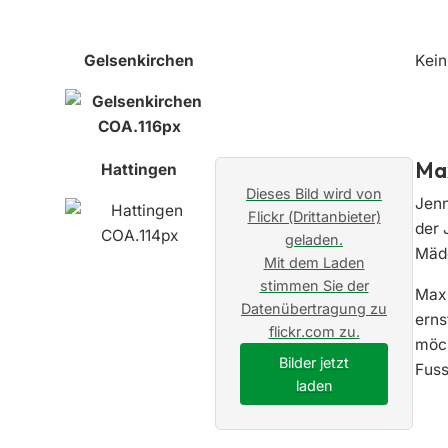
Gelsenkirchen
Kein
Max
Hattingen
Dieses Bild wird von
Jenn
Flickr (Drittanbieter)
der 
geladen.
Mädc
Mit dem Laden
stimmen Sie der
Max 
Datenübertragung zu
erns
flickr.com zu.
möch
Bilder jetzt
Fuss
laden