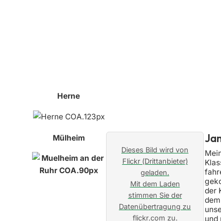
Herne
Jan
Mülheim
Dieses Bild wird von
Mein
Flickr (Drittanbieter)
Klas
fahr
geladen.
geko
Mit dem Laden
der 
stimmen Sie der
dem 
Datenübertragung zu
unse
flickr.com zu.
und 