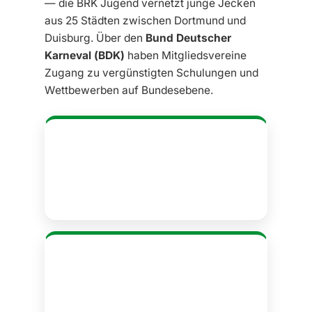
— die BRK Jugend vernetzt junge Jecken
aus 25 Städten zwischen Dortmund und
Duisburg. Über den
Bund Deutscher
Karneval (BDK)
haben Mitgliedsvereine
Zugang zu vergünstigten Schulungen und
Wettbewerben auf Bundesebene.
Tanzworkshops
Regelmäßige Workshops für Gardetanz
und Schautanz — offen für alle BRK-
Mitgliedsvereine.
BDK-Schulungen
Grundschulungen für Trainer, Tänzerinnen
und Funktionäre zu vergünstigten BDK-