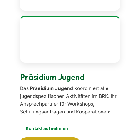
Konditionen.
Benno-Willeke-Turnier
Exklusiver Zugang zum traditionsreichsten
Tanzsport-Wettbewerb des Reviers — nur
für BRK-Mitglieder.
Präsidium Jugend
Das
Präsidium Jugend
koordiniert alle
jugendspezifischen Aktivitäten im BRK. Ihr
Ansprechpartner für Workshops,
Schulungsanfragen und Kooperationen:
Kontakt aufnehmen