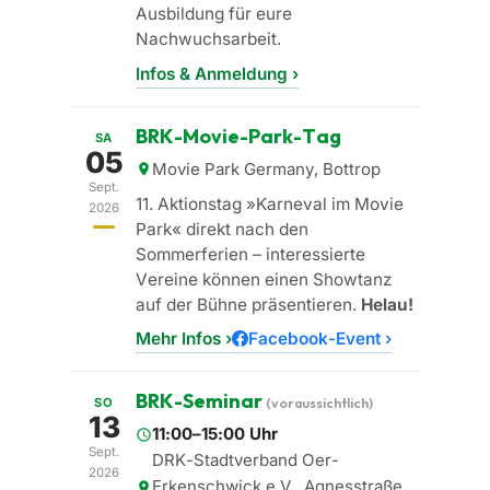
Ausbildung für eure
Nachwuchsarbeit.
Infos & Anmeldung ›
BRK-Movie-Park-Tag
SA
05
Movie Park Germany, Bottrop
Sept.
11. Aktionstag »Karneval im Movie
2026
Park« direkt nach den
Sommerferien – interessierte
Vereine können einen Showtanz
auf der Bühne präsentieren.
Helau!
Mehr Infos ›
Facebook-Event ›
BRK-Seminar
SO
(voraussichtlich)
13
11:00–15:00 Uhr
Sept.
DRK-Stadtverband Oer-
2026
Erkenschwick e.V., Agnesstraße