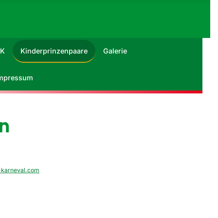
RK
Kinderprinzenpaare
Galerie
mpressum
n
-karneval.com