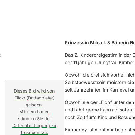
Prinzessin Milea I. & Bäuerin R
Das 2. Kinderdreigestirn in der 
der 11 jährigen Jungfrau Kimberle
Obwohl die drei sich vorher nic
Selbstbewusstsein meistern die 
seit Jahrzehnten im Karneval u
Dieses Bild wird von
Flickr (Drittanbieter)
Obwohl sie der „Floh“ unter den D
geladen.
und fährt gerne Fahrrad, sofern
Mit dem Laden
noch Zeit für‘s Kino und Besuc
stimmen Sie der
Datenübertragung zu
Kimberley ist nicht nur begeiste
flickr.com zu.