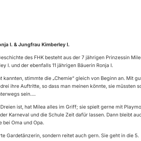
onja I. & Jungfrau Kimberley I.
Geschichte des FHK besteht aus der 7 jährigen Prinzessin Milea
y I. und der ebenfalls 11 jährigen Bäuerin Ronja I.
ht kannten, stimmte die „Chemie“ gleich von Beginn an. Mit g
drei ihre Auftritte, so dass man meinen könnte, sie müssten 
nterwegs sein….
reien ist, hat Milea alles im Griff; sie spielt gerne mit Playmo
 der Karneval und die Schule Zeit dafür lassen. Dann bleibt au
he bei Oma und Opa.
rte Gardetänzerin, sondern reitet auch gern. Sie geht in die 5.