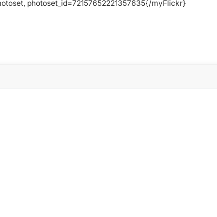
otoset, photoset_id=72157652221357635{/myFlickr}