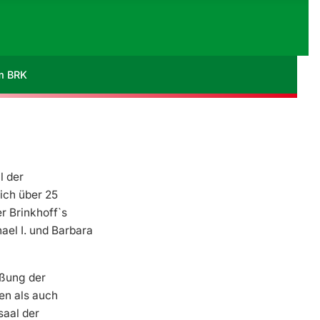
im BRK
l der
ich über 25
r Brinkhoff`s
el I. und Barbara
üßung der
en als auch
saal der