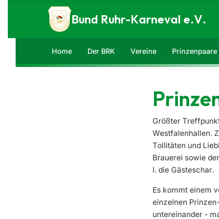
Zum Inhalt springen
Bund Ruhr-Karneval e.V.
Home
Der BRK
Vereine
Prinzenpaare
Prinze
Größter Treffpunkt
Westfalenhallen. 
Tollitäten und Lie
Brauerei sowie de
I. die Gästeschar.
Es kommt einem vor
einzelnen Prinzen
untereinander - ma