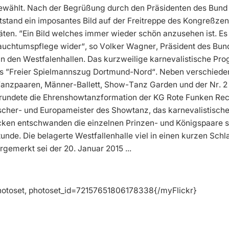
ewählt. Nach der Begrüßung durch den Präsidenten des Bund
stand ein imposantes Bild auf der Freitreppe des Kongreßzen
ten. ”Ein Bild welches immer wieder schön anzusehen ist. Es 
rauchtumspflege wider“, so Volker Wagner, Präsident des Bun
in den Westfalenhallen. Das kurzweilige karnevalistische Pro
s ”Freier Spielmannszug Dortmund-Nord“. Neben verschiede
Tanzpaaren, Männer-Ballett, Show-Tanz Garden und der Nr. 2
rundete die Ehrenshowtanzformation der KG Rote Funken Rec
scher- und Europameister des Showtanz, das karnevalistisch
cken entschwanden die einzelnen Prinzen- und Königspaare s
unde. Die belagerte Westfallenhalle viel in einen kurzen Schl
rgemerkt sei der 20. Januar 2015 ...
hotoset, photoset_id=72157651806178338{/myFlickr}