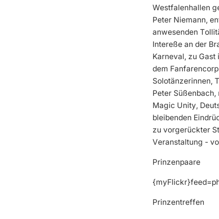
Westfalenhallen g
Peter Niemann, ent
anwesenden Tollitä
Intereße an der B
Karneval, zu Gast 
dem Fanfarencorp
Solotänzerinnen, 
Peter Süßenbach, 
Magic Unity, Deut
bleibenden Eindrü
zu vorgerückter St
Veranstaltung - vo
Prinzenpaare
{myFlickr}feed=p
Prinzentreffen