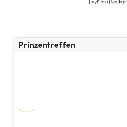
{myFlickr}feed=ph
Prinzentreffen
2025 - 48.
2022 - Tollitätentreffen
2017
2016
2015
2014
2014 – Narren belagern Westfalenhallen
2015 – 40 Jahre Prinzentreffen