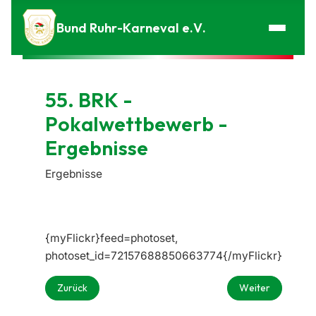
Zum Inhalt springen
Bund Ruhr-Karneval e.V.
55. BRK -
Pokalwettbewerb -
Ergebnisse
Ergebnisse
{myFlickr}feed=photoset,
photoset_id=72157688850663774{/myFlickr}
Vorheriger Beitrag: Eine Ära geht zu Ende – „Kraft“ des K
Nächster Beitrag
Zurück
Weiter