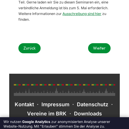
Teil. Gerne laden wir Sie zu diesen Seminaren ein, eine
verbindliche Anmeldung ist bis zum 5. Mai erforderlich.
Weitere Informationen zur
Ausschreibung sind hier
zu
finden.
Vorheriger Beitrag: Einladung zur JuLeiCa-Ausbildung in A
Nächster Beitrag: 
Zurück
Weiter
Kontakt
·
Impressum
·
Datenschutz
·
Vereine im BRK
·
Downloads
Wir nutzen
Google Analytics
zur anonymisierten Analyse unserer
Website-Nutzung. Mit "Erlauben" stimmen Sie der Analyse zu.