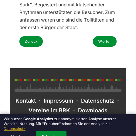
Surk“. Begeistert und mit klatschenden
Rhythmen unterstützten die Besucher. Zum
anfassen waren und sind die Tollitäten und
der erste Bürger der Stadt.
Vorheriger Beitrag: Holti Holau – Aula der Realschule Grün
Nächster Beitrag: 
Zurück
Weiter
Kontakt
·
Impressum
·
Datenschutz
·
Vereine im BRK
·
Downloads
Wir nutzen
Google Analytics
zur anonymisierten Analyse unserer
Website-Nutzung. Mit "Erlauben" stimmen Sie der Analyse zu.
Datenschutz