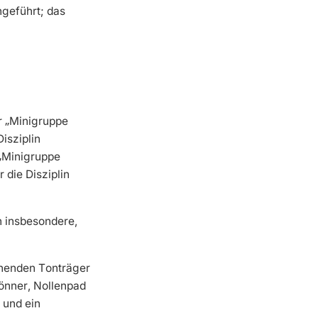
hgeführt; das
r „Minigruppe
isziplin
„
Minigruppe
 die Disziplin
n insbesondere,
chenden Tonträger
önner, Nollenpad
 und ein