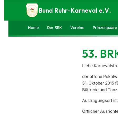
Zum Inhalt springen
Bund Ruhr-Karneval e.V.
Home
Der BRK
Vereine
Prinzenpaare
53. BR
Liebe Karnevalsfr
der offene Pokalw
31. Oktober 2015 f
Büttrede und Tanz
Austragungsort ist
Örtlicher Ausrichte