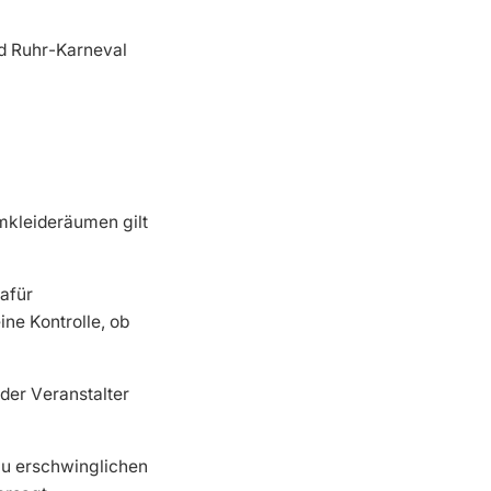
nd Ruhr-Karneval
mkleideräumen gilt
dafür
ne Kontrolle, ob
er Veranstalter
zu erschwinglichen