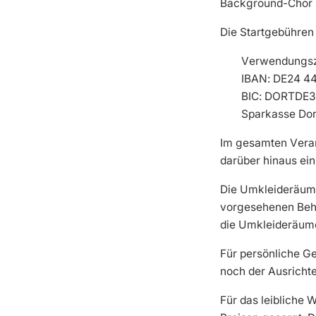
Background-Chor z
Die Startgebühren
Verwendungsz
IBAN: DE24 4
BIC: DORTDE
Sparkasse Do
Im gesamten Veran
darüber hinaus ein
Die Umkleideräume 
vorgesehenen Behäl
die Umkleideräum
Für persönliche G
noch der Ausrichte
Für das leibliche