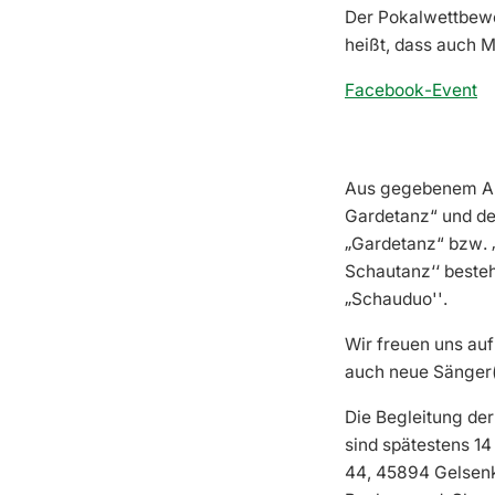
Der Pokalwettbewe
heißt, dass auch 
Facebook-Event
Aus gegebenem Anl
Gardetanz“ und der
„Gardetanz“ bzw. 
Schautanz‘‘ besteh
„
Schauduo''.
Wir freuen uns auf
auch neue Sänger(
Die Begleitung de
sind spätestens 1
44, 45894 Gelsenk