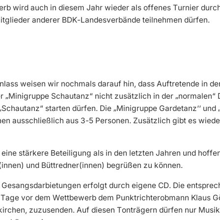
rb wird auch in diesem Jahr wieder als offenes Turnier durc
Mitglieder anderer BDK-Landesverbände teilnehmen dürfen.
ass weisen wir nochmals darauf hin, dass Auftretende in de
 „Minigruppe Schautanz“ nicht zusätzlich in der „normalen“ D
„Schautanz“ starten dürfen. Die
„
Minigruppe Gardetanz‘‘ und
en ausschließlich aus 3-5 Personen. Zusätzlich gibt es wieder
 eine stärkere Beteiligung als in den letzten Jahren und hoffe
innen) und Büttredner(innen) begrüßen zu können.
r Gesangsdarbietungen erfolgt durch eigene CD. Die entspre
4 Tage vor dem Wettbewerb dem Punktrichterobmann Klaus G
irchen, zuzusenden. Auf diesen Tonträgern dürfen nur Musik