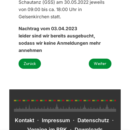
Schautanz (GSS)
am 30
.05.2022 jeweils
von 09:00 bis ca. 18:00 Uhr
in
Gelsenkirchen
statt.
Nachtrag vom 03.04.2023
leider sind wir bereits ausgebucht,
sodass wir keine Anmeldungen mehr
annehmen
Vorheriger Beitrag: Einladung Jahreshauptversammlung 
Nächster Beitrag: 
Zurück
Weiter
Kontakt
·
Impressum
·
Datenschutz
·
Vereine im BRK
·
Downloads