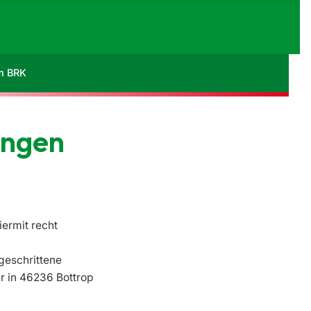
im BRK
ungen
ermit recht
geschrittene
hr
in
46236 Bottrop