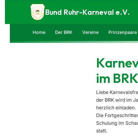
Zum Inhalt springen
Bund Ruhr-Karneval e.V.
Home
Der BRK
Vereine
Prinzenpaare
Karnev
im BR
Liebe Karnevalsfre
der BRK wird im J
herzlich einladen.
Die
Fortgeschritt
Schulung im Scha
statt.