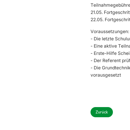
Teilnahmegebühre
21.05. Fortgeschr
22.05. Fortgeschr
Voraussetzungen:
- Die letzte Schul
- Eine aktive Teiln
- Erste-Hilfe Schei
- Der Referent prü
- Die Grundtechni
vorausgesetzt
Vorheriger Beitra
Zurück