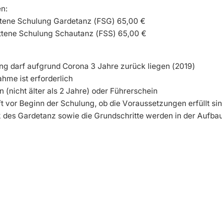
n:
ittene Schulung Gardetanz (FSG) 65,00 €
ittene Schulung Schautanz (FSS) 65,00 €
ung darf aufgrund Corona 3 Jahre zurück liegen (2019)
ahme ist erforderlich
n (nicht älter als 2 Jahre) oder Führerschein
ft vor Beginn der Schulung, ob die Voraussetzungen erfüllt si
k des Gardetanz sowie die Grundschritte werden in der Aufb
g: BRK-Sommerfest am 03. Juli 2022