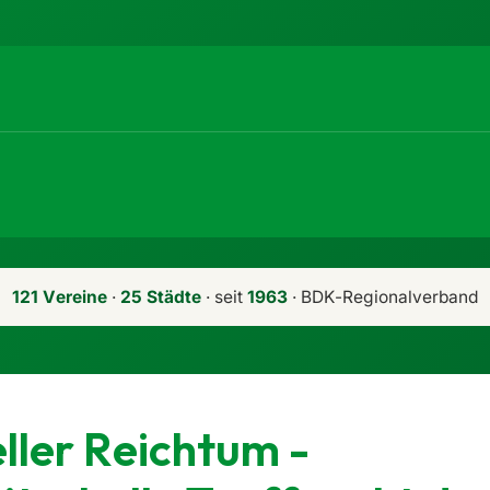
121 Vereine
·
25 Städte
· seit
1963
· BDK-Regionalverband
ller Reichtum -