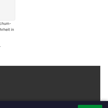
ochum-
rheit in
.