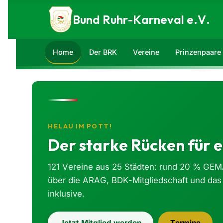
Zum Inhalt springen
Bund Ruhr-Karneval e.V.
Home
Der BRK
Vereine
Prinzenpaare
HELAU IM POTT!
Der starke Rücken für e
121 Vereine aus 25 Städten: rund 20 % GEM
über die ARAG, BDK-Mitgliedschaft und das
inklusive.
Jetzt Mitglied werden
Termine