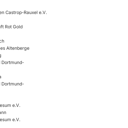
n Castrop-Rauxel e.V.
ft Rot Gold
och
nes Altenberge
g
 Dortmund-
a
 Dortmund-
z
esum e.V.
ann
esum e.V.