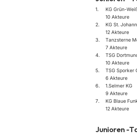
1.
KG Grün-We
10 Akteure
2.
KG St. Johann
12 Akteure
3.
Tanzsterne M
7 Akteure
4.
TSG Dortmund
10 Akteure
5.
TSG Sporker 
6 Akteure
6.
1.Selmer KG
9 Akteure
7.
KG Blaue Fu
12 Akteure
Junioren -T