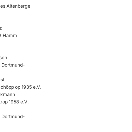
nes Altenberge
z
iß Hamm
tsch
 Dortmund-
st
chöpp op 1935 e.V.
ckmann
trop 1958 e.V.
 Dortmund-
i