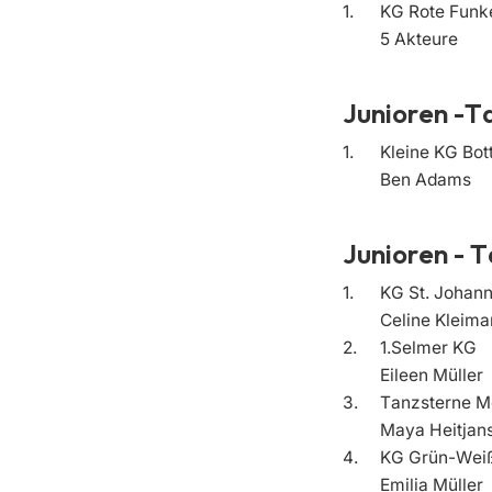
1.
KG Rote Funk
5 Akteure
Junioren -T
1.
Kleine KG Bot
Ben Adams
Junioren - 
1.
KG St. Johan
Celine Kleim
2.
1.Selmer KG
Eileen Müller
3.
Tanzsterne M
Maya Heitjan
4.
KG Grün-We
Emilia Müller