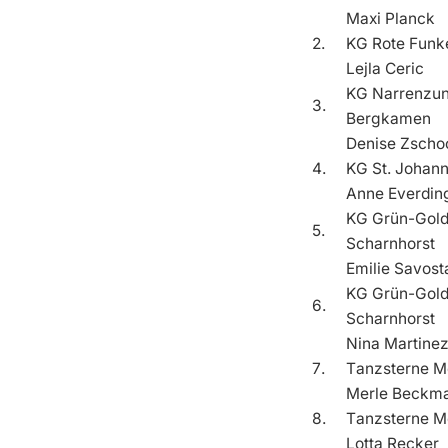
Maxi Planck
2.
KG Rote Funke
Lejla Ceric
KG Narrenzun
3.
Bergkamen
Denise Zsch
4.
KG St. Johan
Anne Everdin
KG Grün-Gold
5.
Scharnhorst
Emilie Savost
KG Grün-Gold
6.
Scharnhorst
Nina Martine
7.
Tanzsterne M
Merle Beckm
8.
Tanzsterne M
Lotta Recker