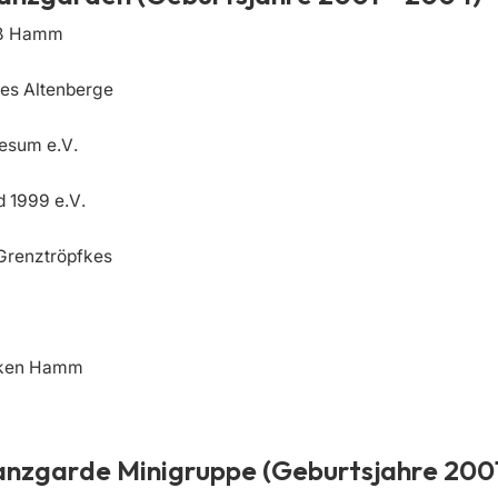
iß Hamm
es Altenberge
esum e.V.
 1999 e.V.
Grenztröpfkes
nken Hamm
anzgarde Minigruppe (Geburtsjahre 200