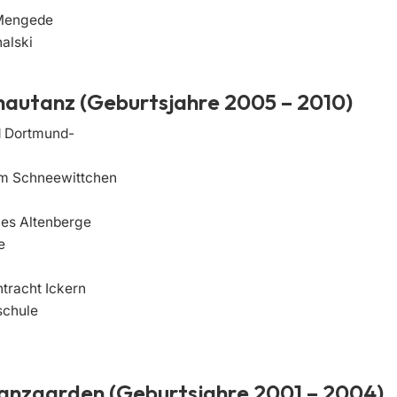
 Mengede
alski
hautanz (Geburtsjahre 2005 – 2010)
 Dortmund-
m Schneewittchen
nes Altenberge
e
tracht Ickern
schule
Tanzgarden (Geburtsjahre 2001 – 2004)