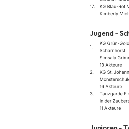
17.
KG Blau-Rot
Kimberly Mich
Jugend - Sc
KG Grün-Gold
1.
Scharnhorst
Simsala Grim
13 Akteure
2.
KG St. Johan
Monsterschul
16 Akteure
3.
Tanzgarde Ein
In der Zauber
11 Akteure
Junioren - 