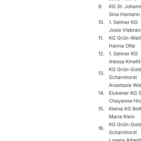
9.
KG St. Johan
Sina Hamann
10.
1. Selmer KG
Josie Viebran
11.
KG Grün-We
Hanna Otte
12.
1. Selmer KG
Alessa Kmeti
KG Grün-Gold
13.
Scharnhorst
Anastasia Wie
14.
Eickener KG S
Chayenne Hi
15.
Kleine KG Bot
Marie Klein
KG Grün-Gold
16.
Scharnhorst
Lorena Albert