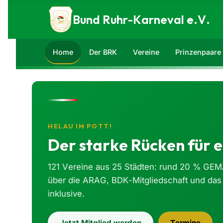
Zum Inhalt springen
Bund Ruhr-Karneval e.V.
Home
Der BRK
Vereine
Prinzenpaare
HELAU IM POTT!
Der starke Rücken für e
121 Vereine aus 25 Städten: rund 20 % GEM
über die ARAG, BDK-Mitgliedschaft und das
inklusive.
Jetzt Mitglied werden
Termine