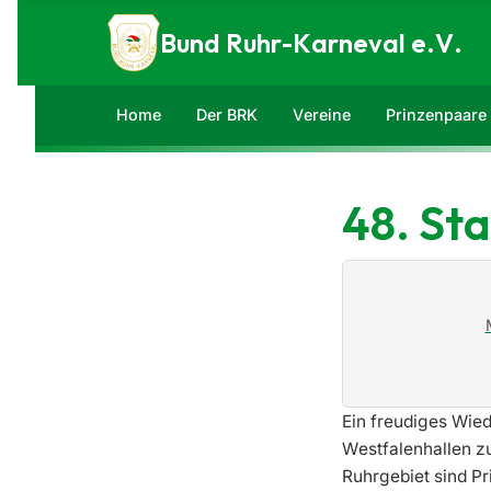
Zum Inhalt springen
Bund Ruhr-Karneval e.V.
Home
Der BRK
Vereine
Prinzenpaare
48. St
Ein freudiges Wie
Westfalenhallen z
Ruhrgebiet sind P