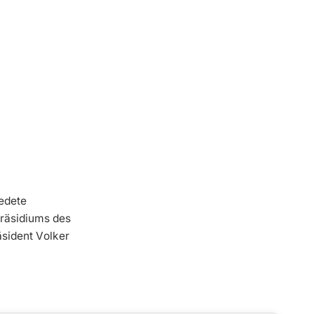
edete
Präsidiums des
sident Volker