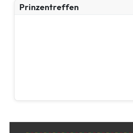
Prinzentreffen
2025 - 48.
2022 - Tollitätentreffen
2017
2016
2015
2014
2014 – Narren belagern Westfalenhallen
2015 – 40 Jahre Prinzentreffen