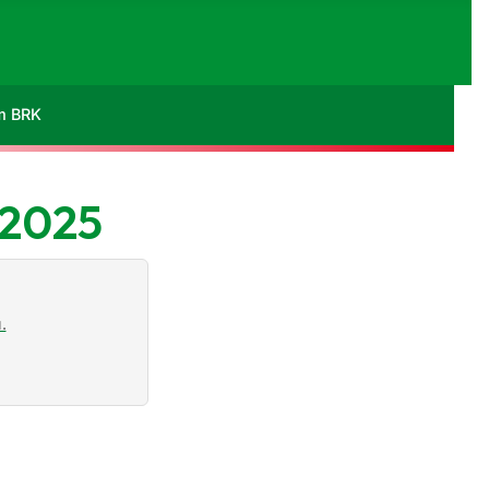
im BRK
 2025
.