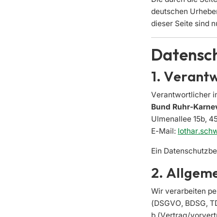
deutschen Urheber
dieser Seite sind 
Datensc
1. Verant
Verantwortlicher 
Bund Ruhr-Karnev
Ulmenallee 15b, 4
E-Mail:
lothar.sc
Ein Datenschutzbeau
2. Allgem
Wir verarbeiten 
(DSGVO, BDSG, TDDD
b (Vertrag/vorvertr