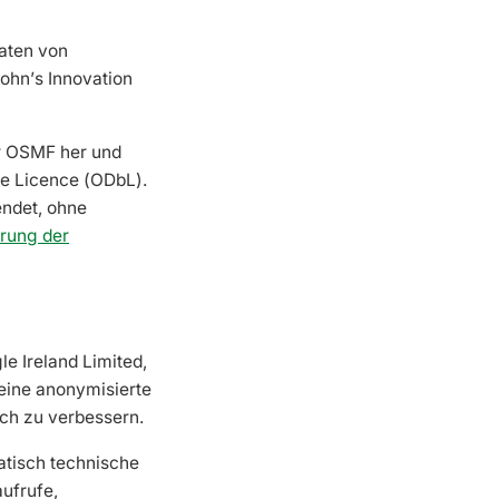
daten von
ohn’s Innovation
er OSMF her und
se Licence (ODbL).
endet, ohne
rung der
e Ireland Limited,
 eine anonymisierte
ich zu verbessern.
atisch technische
ufrufe,