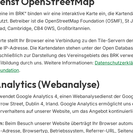
ienst OpenStreetMap
eine im BRK“ binden wir eine interaktive Karte ein, die Karten
tzt. Betreiber ist die OpenStreetMap Foundation (OSMF), St J
ad, Cambridge, CB4 0WS, Großbritannien.
te stellt Ihr Browser eine Verbindung zu den Tile-Servern d
re IP-Adresse. Die Kartendaten stehen unter der Open Databa
schließlich zur Darstellung des Vereinsgebiets des BRK verw
ilbildung durch uns. Weitere Informationen:
Datenschutzerklä
undation
.
nalytics (Webanalyse)
wendet Google Analytics 4, einen Webanalysedienst der Googl
ow Street, Dublin 4, Irland. Google Analytics ermöglicht uns
rverhaltens auf unserer Website, um das Angebot kontinuierl
n:
Beim Besuch unserer Website überträgt Ihr Browser autom
P-Adresse, Browsertyp, Betriebssystem, Referrer-URL, Seitena