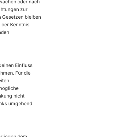
erwachen oder nach
ichtungen zur
n Gesetzen bleiben
 der Kenntnis
nden
keinen Einfluss
ehmen. Für die
eiten
 mögliche
nkung nicht
Links umgehend
terliegen dem