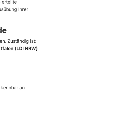
 erteilte
usübung Ihrer
de
n. Zuständig ist:
tfalen (LDI NRW)
rkennbar an