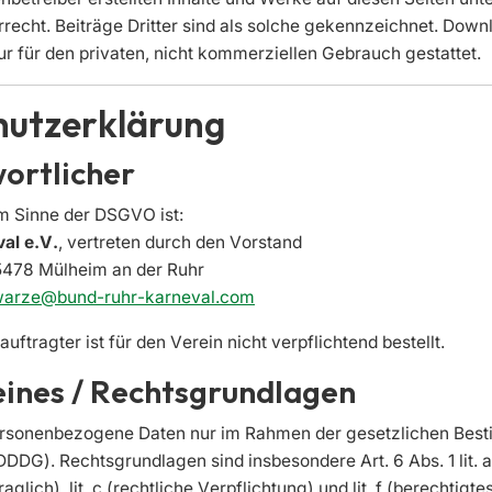
recht. Beiträge Dritter sind als solche gekennzeichnet. Down
nur für den privaten, nicht kommerziellen Gebrauch gestattet.
hutzerklärung
wortlicher
im Sinne der DSGVO ist:
al e.V.
, vertreten durch den Vorstand
5478 Mülheim an der Ruhr
hwarze@bund-ruhr-karneval.com
ftragter ist für den Verein nicht verpflichtend bestellt.
eines / Rechtsgrundlagen
personenbezogene Daten nur im Rahmen der gesetzlichen Be
G). Rechtsgrundlagen sind insbesondere Art. 6 Abs. 1 lit. a (E
aglich), lit. c (rechtliche Verpflichtung) und lit. f (berechtigte