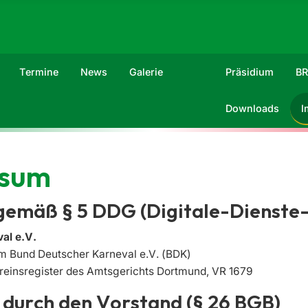
Termine
News
Galerie
Präsidium
B
Downloads
I
ssum
emäß § 5 DDG (Digitale-Dienste
al e.V.
m Bund Deutscher Karneval e.V. (BDK)
reinsregister des Amtsgerichts Dortmund, VR 1679
 durch den Vorstand (§ 26 BGB)