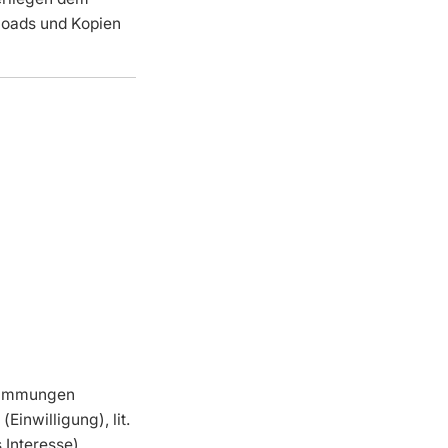
loads und Kopien
stimmungen
inwilligung), lit.
s Interesse)