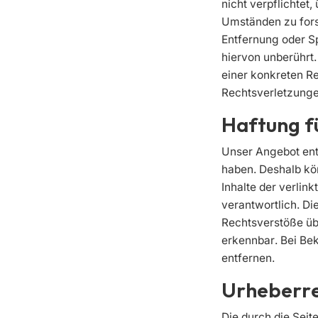
nicht verpflichtet
Umständen zu forsc
Entfernung oder S
hiervon unberührt.
einer konkreten R
Rechtsverletzunge
Haftung f
Unser Angebot enth
haben. Deshalb kö
Inhalte der verlink
verantwortlich. Di
Rechtsverstöße übe
erkennbar. Bei Be
entfernen.
Urheberr
Die durch die Seit